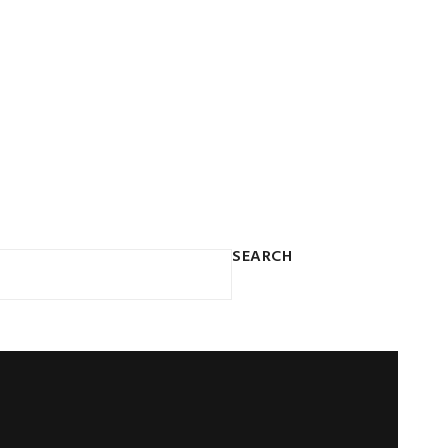
SEARCH